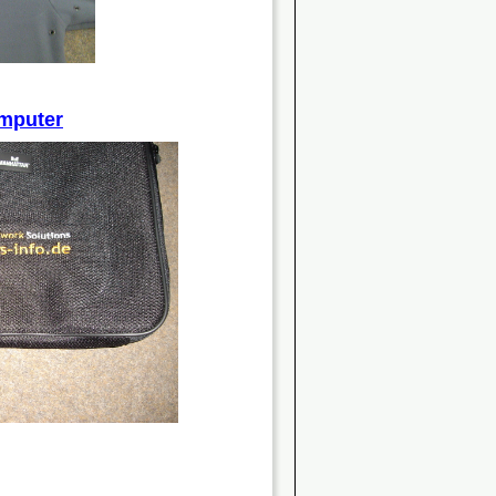
o
mputer