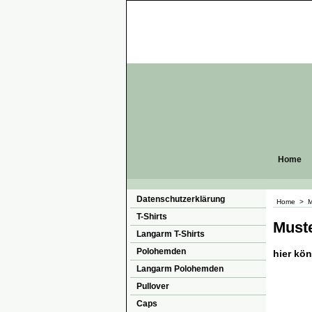
Home
Datenschutzerklärung
Home
>
M
T-Shirts
Muste
Langarm T-Shirts
Polohemden
hier kö
Langarm Polohemden
Pullover
Caps