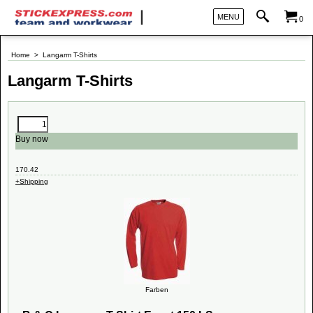
MENU
0
Home
>
Langarm T-Shirts
Langarm T-Shirts
Buy now
170.42
+Shipping
Farben