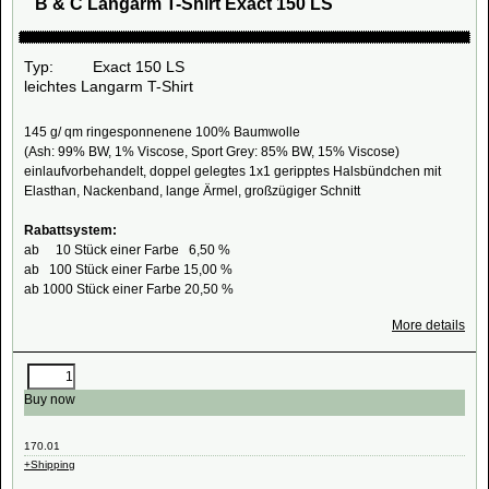
B & C Langarm T-Shirt Exact 150 LS
Typ: Exact 150 LS
leichtes Langarm T-Shirt
145 g/ qm ringesponnenene 100% Baumwolle
(Ash: 99% BW, 1% Viscose, Sport Grey: 85% BW, 15% Viscose)
einlaufvorbehandelt, doppel gelegtes 1x1 geripptes Halsbündchen mit
Elasthan, Nackenband, lange Ärmel, großzügiger Schnitt
Rabattsystem:
ab 10 Stück einer Farbe 6,50 %
ab 100 Stück einer Farbe 15,00 %
ab 1000 Stück einer Farbe 20,50 %
More details
Buy now
170.01
+Shipping