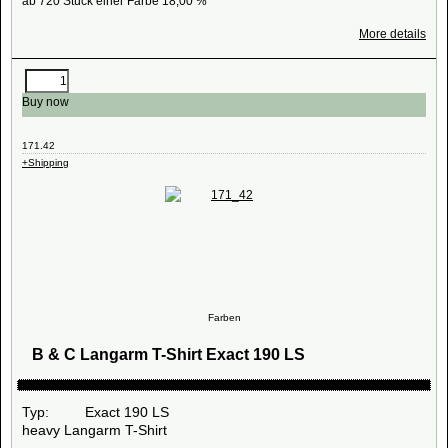
ab 720 Stück einer Farbe 18,00 %
More details
Buy now
171.42
+Shipping
Farben
B & C Langarm T-Shirt Exact 190 LS
Typ: Exact 190 LS
heavy Langarm T-Shirt