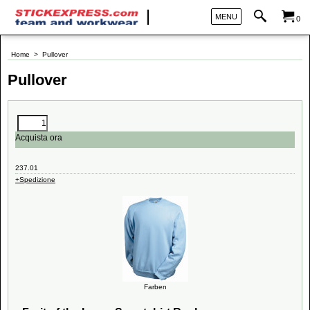
MENU
0
Home
>
Pullover
Pullover
Acquista ora
237.01
+Spedizione
Farben