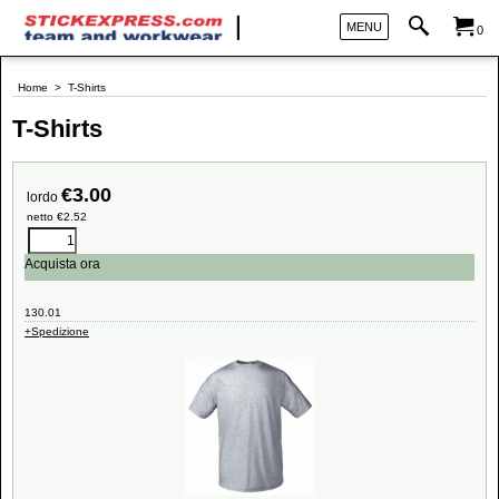
MENU
0
Home
>
T-Shirts
T-Shirts
€
3.00
lordo
netto
€
2.52
Acquista ora
130.01
+Spedizione